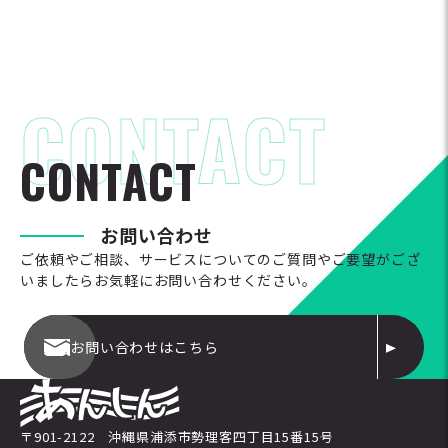
C
O
N
T
A
C
T
お
問
い
合
わ
せ
ご依頼やご相談、サービスについてのご質問やご要望がござ
いましたらお気軽にお問い合わせください。
お問い合わせはこちら
〒901-2122 沖縄県浦添市勢理客四丁目15番15号