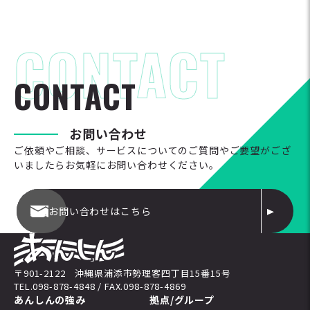
C
O
N
T
A
C
T
お
問
い
合
わ
せ
ご依頼やご相談、サービスについてのご質問やご要望がござ
いましたらお気軽にお問い合わせください。
お問い合わせはこちら
〒901-2122 沖縄県浦添市勢理客四丁目15番15号
TEL.098-878-4848 / FAX.098-878-4869
あんしんの強み
拠点/グループ