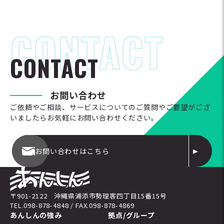
C
O
N
T
A
C
T
お
問
い
合
わ
せ
ご依頼やご相談、サービスについてのご質問やご要望がござ
いましたらお気軽にお問い合わせください。
お問い合わせはこちら
〒901-2122 沖縄県浦添市勢理客四丁目15番15号
TEL.098-878-4848 / FAX.098-878-4869
あんしんの強み
拠点/グループ