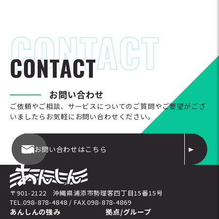
C
O
N
T
A
C
T
お
問
い
合
わ
せ
ご依頼やご相談、サービスについてのご質問やご要望がござ
いましたらお気軽にお問い合わせください。
お問い合わせはこちら
〒901-2122 沖縄県浦添市勢理客四丁目15番15号
TEL.098-878-4848 / FAX.098-878-4869
あんしんの強み
拠点/グループ