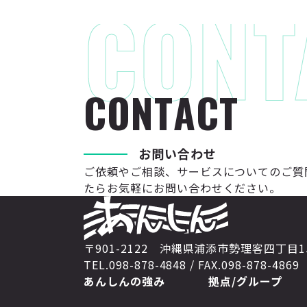
C
O
N
T
A
C
T
お
問
い
合
わ
せ
ご依頼やご相談、サービスについてのご質
たらお気軽にお問い合わせください。
〒901-2122 沖縄県浦添市勢理客四丁目1
TEL.098-878-4848 / FAX.098-878-4869
あんしんの強み
拠点/グループ