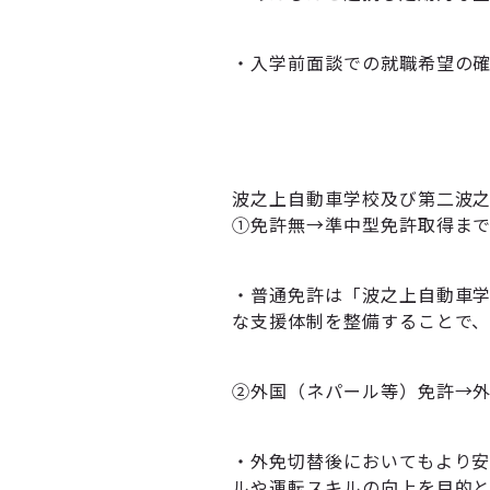
・入学前面談での就職希望の
波之上自動車学校及び第二波
①免許無→準中型免許取得ま
・普通免許は「波之上自動車
な支援体制を整備することで
②外国（ネパール等）免許→
・外免切替後においてもより
ルや運転スキルの向上を目的